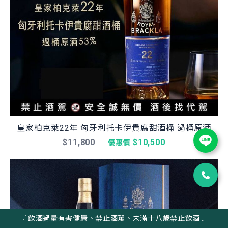
皇家柏克萊22年 匈牙利托卡伊貴腐甜酒桶 過桶原酒
$11,800
$10,500
優惠價
『 飲酒過量有害健康、禁止酒駕、未滿十八歲禁止飲酒 』