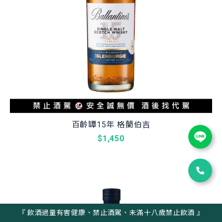
百齡罈15年 格蘭伯吉
$1,450
『 飲酒過量有害健康、禁止酒駕、未滿十八歲禁止飲酒 』